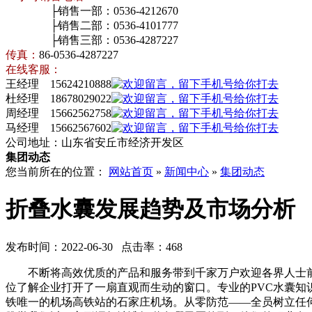
├销售一部：0536-4212670
├销售二部：0536-4101777
├销售三部：0536-4287227
传真：
86-0536-4287227
在线客服：
王经理 15624210888
杜经理 18678029022
周经理 15662562758
马经理 15662567602
公司地址：山东省安丘市经济开发区
集团动态
您当前所在的位置：
网站首页
»
新闻中心
»
集团动态
折叠水囊发展趋势及市场分析
发布时间：2022-06-30 点击率：468
不断将高效优质的产品和服务带到千家万户欢迎各界人士前
位了解企业打开了一扇直观而生动的窗口。专业的PVC水囊
铁唯一的机场高铁站的石家庄机场。从零防范——全员树立任