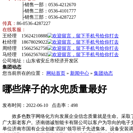
├销售一部：0536-4212670
├销售二部：0536-4101777
├销售三部：0536-4287227
传真：
86-0536-4287227
在线客服：
王经理 15624210888
杜经理 18678029022
周经理 15662562758
马经理 15662567602
公司地址：山东省安丘市经济开发区
集团动态
您当前所在的位置：
网站首页
»
新闻中心
»
集团动态
哪些牌子的水兜质量最好
发布时间：2022-06-10 点击率：498
效多色数字网络化方向发展企业信念质量就是生命。采取了
广大新老客户。济南德诚智能卡有限公司以客户为导向的电子
单位济南市国有企业创建‘四好’领导班子先进集体。设备安